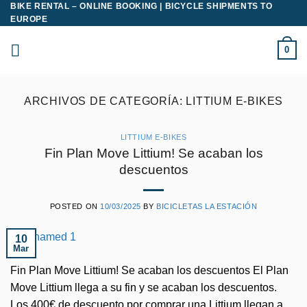
BIKE RENTAL – ONLINE BOOKING | BICYCLE SHIPMENTS TO
Saltar
EUROPE
al
contenido
0
ARCHIVOS DE CATEGORÍA:
LITTIUM E-BIKES
LITTIUM E-BIKES
Fin Plan Move Littium! Se acaban los
descuentos
POSTED ON
10/03/2025
BY
BICICLETAS LA ESTACIÓN
10
Mar
Fin Plan Move Littium! Se acaban los descuentos El Plan
Move Littium llega a su fin y se acaban los descuentos.
Los 400€ de descuento por comprar una Littium llegan a