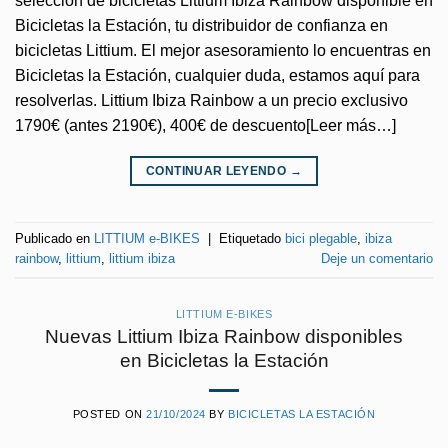
selección de bicicletas Littium Ibiza Rainbow disponible en
Bicicletas la Estación, tu distribuidor de confianza en
bicicletas Littium. El mejor asesoramiento lo encuentras en
Bicicletas la Estación, cualquier duda, estamos aquí para
resolverlas. Littium Ibiza Rainbow a un precio exclusivo
1790€ (antes 2190€), 400€ de descuento[Leer más…]
CONTINUAR LEYENDO
→
Publicado en
LITTIUM e-BIKES
|
Etiquetado
bici plegable
,
ibiza
rainbow
,
littium
,
littium ibiza
Deje un comentario
LITTIUM E-BIKES
Nuevas Littium Ibiza Rainbow disponibles
en Bicicletas la Estación
POSTED ON
21/10/2024
BY
BICICLETAS LA ESTACIÓN