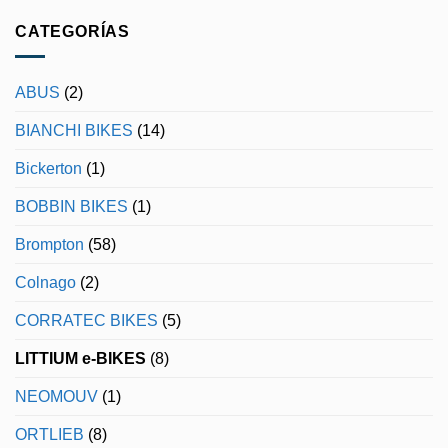
hay
en
DE
comentarios
Bicicletas
ITALIA
en
CATEGORÍAS
la
Bicicletas
Estacion
la
Estación,
nuevo
ABUS
(2)
distribuidor
oficial
de
BIANCHI BIKES
(14)
Wilier
Triestina
en
Bickerton
(1)
Granada
BOBBIN BIKES
(1)
Brompton
(58)
Colnago
(2)
CORRATEC BIKES
(5)
LITTIUM e-BIKES
(8)
NEOMOUV
(1)
ORTLIEB
(8)