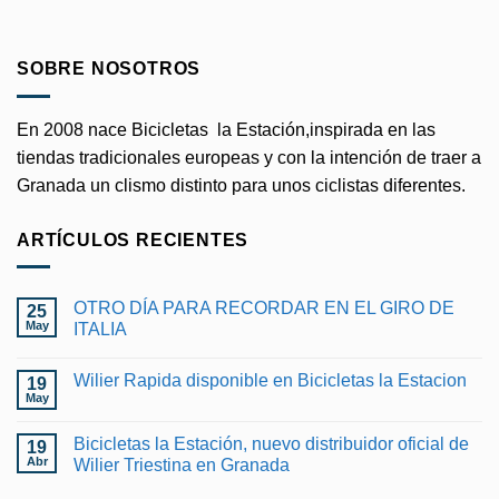
SOBRE NOSOTROS
En 2008 nace Bicicletas la Estación,inspirada en las
tiendas tradicionales europeas y con la intención de traer a
Granada un clismo distinto para unos ciclistas diferentes.
ARTÍCULOS RECIENTES
OTRO DÍA PARA RECORDAR EN EL GIRO DE
25
May
ITALIA
No
hay
Wilier Rapida disponible en Bicicletas la Estacion
19
comentarios
en
May
No
OTRO
hay
DÍA
comentarios
PARA
Bicicletas la Estación, nuevo distribuidor oficial de
19
en
RECORDAR
Wilier
Abr
Wilier Triestina en Granada
EN
Rapida
EL
No
disponible
GIRO