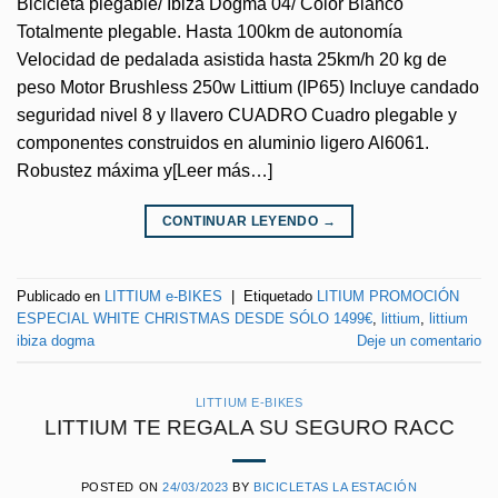
Bicicleta plegable/ Ibiza Dogma 04/ Color Blanco
Totalmente plegable. Hasta 100km de autonomía
Velocidad de pedalada asistida hasta 25km/h 20 kg de
peso Motor Brushless 250w Littium (IP65) Incluye candado
seguridad nivel 8 y llavero CUADRO Cuadro plegable y
componentes construidos en aluminio ligero Al6061.
Robustez máxima y[Leer más…]
CONTINUAR LEYENDO
→
Publicado en
LITTIUM e-BIKES
|
Etiquetado
LITIUM PROMOCIÓN
ESPECIAL WHITE CHRISTMAS DESDE SÓLO 1499€
,
littium
,
littium
ibiza dogma
Deje un comentario
LITTIUM E-BIKES
LITTIUM TE REGALA SU SEGURO RACC
POSTED ON
24/03/2023
BY
BICICLETAS LA ESTACIÓN