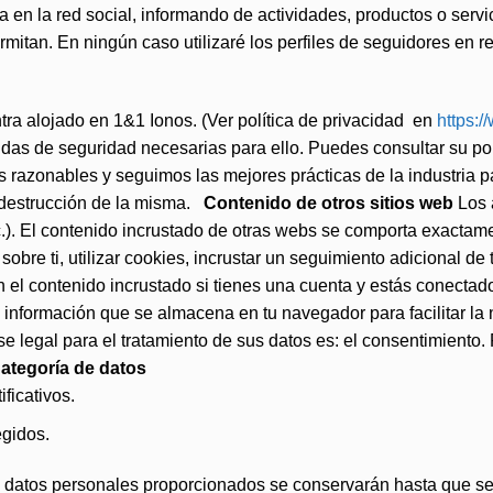
ia en la red social, informando de actividades, productos o se
ermitan. En ningún caso utilizaré los perfiles de seguidores en 
tra alojado en 1&1 Ionos. (Ver política de privacidad en
https:/
das de seguridad necesarias para ello. Puedes consultar su pol
s razonables y seguimos las mejores prácticas de la industria
o destrucción de la misma.
Contenido de otros sitios web
Los a
tc.). El contenido incrustado de otras webs se comporta exactam
obre ti, utilizar cookies, incrustar un seguimiento adicional de
on el contenido incrustado si tienes una cuenta y estás conect
s información que se almacena en tu navegador para facilitar l
e legal para el tratamiento de sus datos es: el consentimiento.
ategoría de datos
ficativos.
egidos.
datos personales proporcionados se conservarán hasta que se 