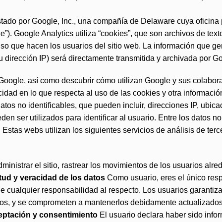
estado por Google, Inc., una compañía de Delaware cuya oficina
”). Google Analytics utiliza “cookies”, que son archivos de tex
 uso que hacen los usuarios del sitio web. La información que g
u dirección IP) será directamente transmitida y archivada por 
 Google, así como descubrir cómo utilizan Google y sus colabor
cidad en lo que respecta al uso de las cookies y otra informaci
datos no identificables, que pueden incluir, direcciones IP, ubi
ueden ser utilizados para identificar al usuario. Entre los datos n
Estas webs utilizan los siguientes servicios de análisis de terc
inistrar el sitio, rastrear los movimientos de los usuarios alre
tud y veracidad de los datos
Como usuario, eres el único resp
quier responsabilidad al respecto. Los usuarios garantizan y
tados, y se comprometen a mantenerlos debidamente actualizados
ptación y consentimiento
El usuario declara haber sido info