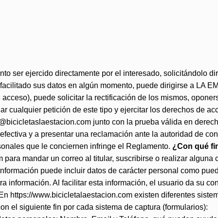
anto ser ejercido directamente por el interesado, solicitándolo
a facilitado sus datos en algún momento, puede dirigirse a LA
ceso), puede solicitar la rectificación de los mismos, oponerse
 cualquier petición de este tipo y ejercitar los derechos de acc
o@bicicletaslaestacion.com junto con la prueba válida en derech
 efectiva y a presentar una reclamación ante la autoridad de co
rsonales que le conciernen infringe el Reglamento.
¿Con qué fi
para mandar un correo al titular, suscribirse o realizar alguna c
rmación puede incluir datos de carácter personal como pueden 
tra información. Al facilitar esta información, el usuario da su 
https://www.bicicletalaestacion.com existen diferentes sistem
on el siguiente fin por cada sistema de captura (formularios):