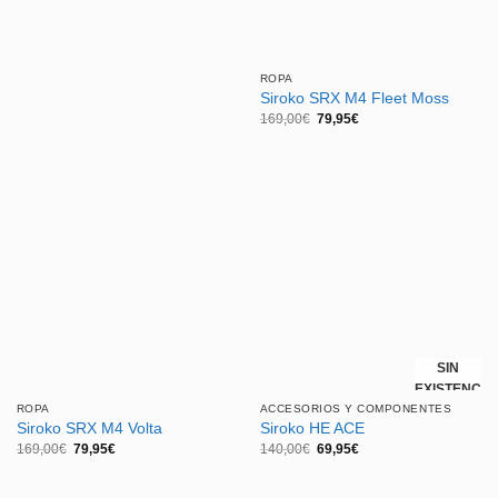
79,95€
ROPA
Siroko SRX M4 Fleet Moss
El
El
169,00
€
79,95
€
precio
precio
original
actual
era:
es:
169,00€.
79,95€.
SIN
EXISTENCIA
ROPA
ACCESORIOS Y COMPONENTES
Siroko SRX M4 Volta
Siroko HE ACE
El
El
El
El
169,00
€
79,95
€
140,00
€
69,95
€
precio
precio
precio
precio
original
actual
original
actual
era:
es:
era:
es: