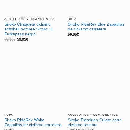
ACCESORIOS Y COMPONENTES
ROPA
Siroko Chaqueta ciclismo
Siroko RideRev Blue Zapatillas
softshell hombre Siroko J1
de ciclismo carretera
Furkapass negro
59,95
€
El
El
79,95
€
59,95
€
precio
precio
original
actual
era:
es:
79,95€.
59,95€.
ROPA
ACCESORIOS Y COMPONENTES
Siroko RideRev White
Siroko Flandrien Culote corto
Zapatillas de ciclismo carretera
ciclismo hombre
El
El