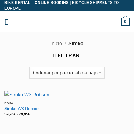
BIKE RENTAL – ONLINE BOOKING | BICYCLE SHIPMENTS TO
Saltar
EUROPE
al
contenido
0
Inicio
/
Siroko
FILTRAR
ROPA
Siroko W3 Robson
Rango
59,95
€
-
79,95
€
de
precios:
desde
59,95€
hasta