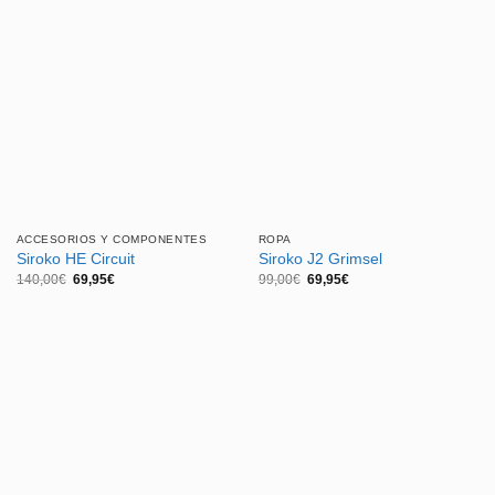
169,00€.
79,95€.
140,00€.
69,95€.
ACCESORIOS Y COMPONENTES
ROPA
Siroko HE Circuit
Siroko J2 Grimsel
El
El
El
El
140,00
€
69,95
€
99,00
€
69,95
€
precio
precio
precio
precio
original
actual
original
actual
era:
es:
era:
es:
140,00€.
69,95€.
99,00€.
69,95€.