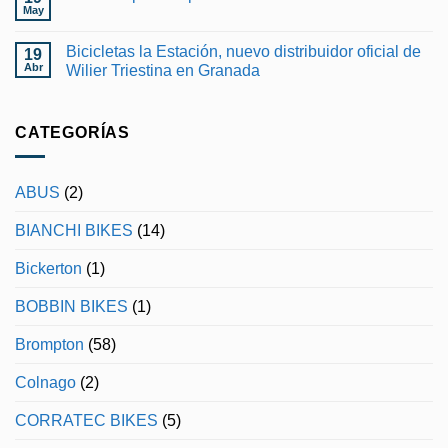
en
May
No
OTRO
hay
DÍA
comentarios
PARA
Bicicletas la Estación, nuevo distribuidor oficial de
19
en
RECORDAR
Wilier
Abr
Wilier Triestina en Granada
EN
Rapida
EL
No
disponible
GIRO
hay
en
DE
comentarios
Bicicletas
ITALIA
en
CATEGORÍAS
la
Bicicletas
Estacion
la
Estación,
nuevo
ABUS
(2)
distribuidor
oficial
de
BIANCHI BIKES
(14)
Wilier
Triestina
en
Bickerton
(1)
Granada
BOBBIN BIKES
(1)
Brompton
(58)
Colnago
(2)
CORRATEC BIKES
(5)