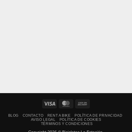
Visa
MasterCard
Cash
On
BLOG
CONTACTO
RENT A BIKE
POLÍTICA DE PRIVACIDAD
Delivery
AVISO LEGAL
POLÍTICA DE COOKIES
TÉRMINOS Y CONDICIONES