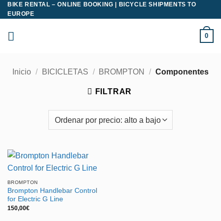
BIKE RENTAL – ONLINE BOOKING | BICYCLE SHIPMENTS TO
Saltar
EUROPE
al
contenido
0
Inicio
/
BICICLETAS
/
BROMPTON
/
Componentes
FILTRAR
BROMPTON
Brompton Handlebar Control
for Electric G Line
150,00
€