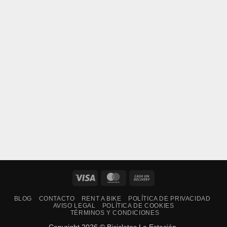
Visa
MasterCard
Cash
On
BLOG
CONTACTO
RENT A BIKE
POLÍTICA DE PRIVACIDAD
Delivery
AVISO LEGAL
POLÍTICA DE COOKIES
TÉRMINOS Y CONDICIONES
Copyright 2026 © Bicicletas La Estación.