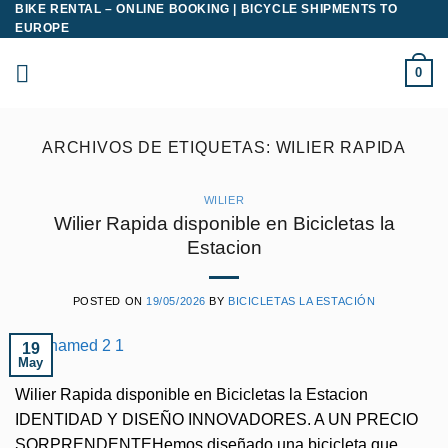
BIKE RENTAL – ONLINE BOOKING | BICYCLE SHIPMENTS TO
Saltar
EUROPE
al
contenido
0
ARCHIVOS DE ETIQUETAS:
WILIER RAPIDA
WILIER
Wilier Rapida disponible en Bicicletas la
Estacion
POSTED ON
19/05/2026
BY
BICICLETAS LA ESTACIÓN
19
May
Wilier Rapida disponible en Bicicletas la Estacion
IDENTIDAD Y DISEÑO INNOVADORES. A UN PRECIO
SORPRENDENTEHemos diseñado una bicicleta que