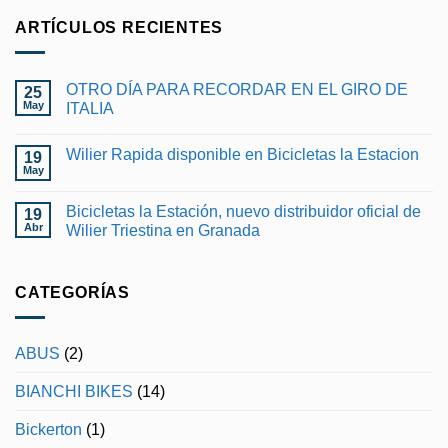
ARTÍCULOS RECIENTES
OTRO DÍA PARA RECORDAR EN EL GIRO DE
25
May
ITALIA
No
hay
Wilier Rapida disponible en Bicicletas la Estacion
19
comentarios
en
May
No
OTRO
hay
DÍA
comentarios
PARA
Bicicletas la Estación, nuevo distribuidor oficial de
19
en
RECORDAR
Wilier
Abr
Wilier Triestina en Granada
EN
Rapida
EL
No
disponible
GIRO
hay
en
DE
comentarios
Bicicletas
ITALIA
en
CATEGORÍAS
la
Bicicletas
Estacion
la
Estación,
nuevo
ABUS
(2)
distribuidor
oficial
de
BIANCHI BIKES
(14)
Wilier
Triestina
en
Bickerton
(1)
Granada