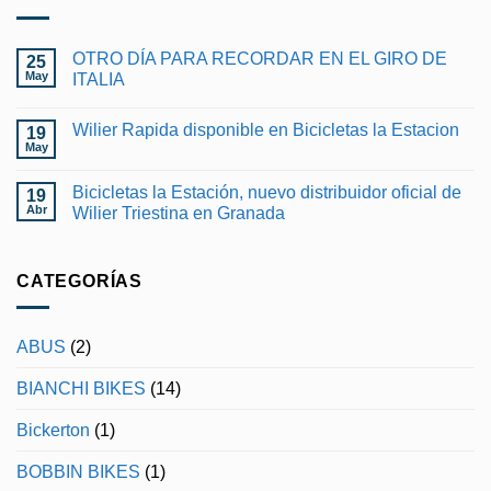
OTRO DÍA PARA RECORDAR EN EL GIRO DE
25
May
ITALIA
No
hay
Wilier Rapida disponible en Bicicletas la Estacion
19
comentarios
en
May
No
OTRO
hay
DÍA
comentarios
PARA
Bicicletas la Estación, nuevo distribuidor oficial de
19
en
RECORDAR
Wilier
Abr
Wilier Triestina en Granada
EN
Rapida
EL
No
disponible
GIRO
hay
en
DE
comentarios
Bicicletas
ITALIA
en
CATEGORÍAS
la
Bicicletas
Estacion
la
Estación,
nuevo
ABUS
(2)
distribuidor
oficial
de
BIANCHI BIKES
(14)
Wilier
Triestina
en
Bickerton
(1)
Granada
BOBBIN BIKES
(1)