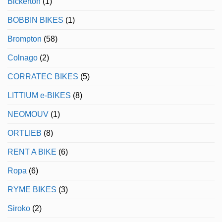
Bickerton
(1)
Granada
BOBBIN BIKES
(1)
Brompton
(58)
Colnago
(2)
CORRATEC BIKES
(5)
LITTIUM e-BIKES
(8)
NEOMOUV
(1)
ORTLIEB
(8)
RENT A BIKE
(6)
Ropa
(6)
RYME BIKES
(3)
Siroko
(2)