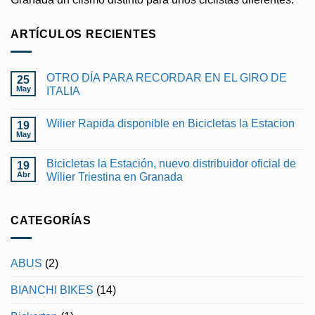
ARTÍCULOS RECIENTES
OTRO DÍA PARA RECORDAR EN EL GIRO DE
25
May
ITALIA
No
hay
Wilier Rapida disponible en Bicicletas la Estacion
19
comentarios
en
May
No
OTRO
hay
DÍA
comentarios
PARA
Bicicletas la Estación, nuevo distribuidor oficial de
19
en
RECORDAR
Wilier
Abr
Wilier Triestina en Granada
EN
Rapida
EL
No
disponible
GIRO
hay
en
DE
comentarios
Bicicletas
ITALIA
en
CATEGORÍAS
la
Bicicletas
Estacion
la
Estación,
nuevo
ABUS
(2)
distribuidor
oficial
de
BIANCHI BIKES
(14)
Wilier
Triestina
en