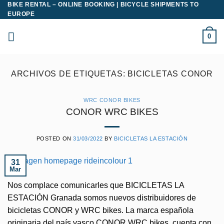
BIKE RENTAL – ONLINE BOOKING | BICYCLE SHIPMENTS TO
Saltar
EUROPE
al
contenido
0
ARCHIVOS DE ETIQUETAS:
BICICLETAS CONOR
WRC CONOR BIKES
CONOR WRC BIKES
POSTED ON
31/03/2022
BY
BICICLETAS LA ESTACIÓN
31
Mar
Nos complace comunicarles que BICICLETAS LA
ESTACIÓN Granada somos nuevos distribuidores de
bicicletas CONOR y WRC bikes. La marca española
originaria del país vasco CONOR WRC bikes cuenta con