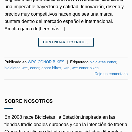
una impecable trayectoria y calidad. Innovación, diseño y
precios muy competitivos hacen que sea una marca
puntera dentro del mercado español e internacional.
Amplia gama de[Leer más…]
CONTINUAR LEYENDO
→
Publicado en
WRC CONOR BIKES
|
Etiquetado
bicicletas conor
,
bicicletas wrc
,
conor
,
conor bikes
,
wrc
,
wrc conor bikes
Deje un comentario
SOBRE NOSOTROS
En 2008 nace Bicicletas la Estación,inspirada en las
tiendas tradicionales europeas y con la intención de traer a
Granada un clismo distinto para unos ciclistas diferentes.