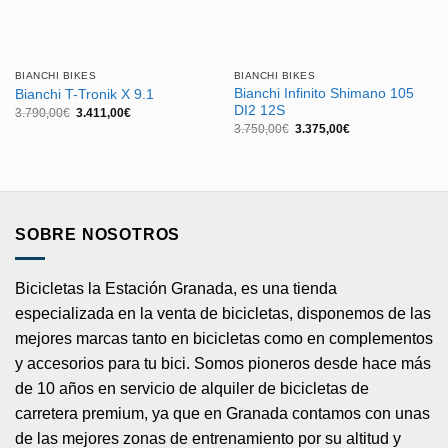
BIANCHI BIKES
BIANCHI BIKES
Bianchi Infinito Shimano 105
Bianchi T-Tronik X 9.1
DI2 12S
El
El
3.790,00
€
3.411,00
€
precio
precio
El
El
3.750,00
€
3.375,00
€
original
actual
precio
precio
era:
es:
original
actual
3.790,00€.
3.411,00€.
era:
es:
3.750,00€.
3.375,00€.
SOBRE NOSOTROS
Bicicletas la Estación Granada, es una tienda
especializada en la venta de bicicletas, disponemos de las
mejores marcas tanto en bicicletas como en complementos
y accesorios para tu bici. Somos pioneros desde hace más
de 10 años en servicio de alquiler de bicicletas de
carretera premium, ya que en Granada contamos con unas
de las mejores zonas de entrenamiento por su altitud y