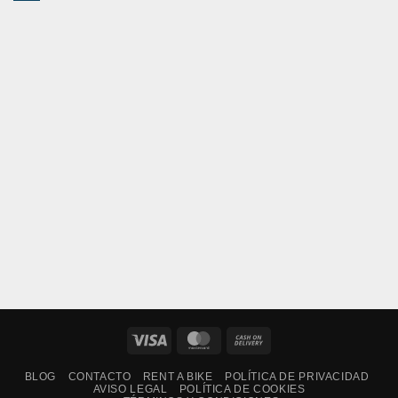
Visa
MasterCard
Cash
On
BLOG
CONTACTO
RENT A BIKE
POLÍTICA DE PRIVACIDAD
Delivery
AVISO LEGAL
POLÍTICA DE COOKIES