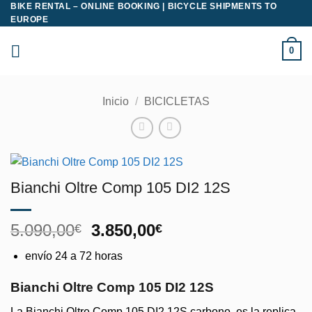
BIKE RENTAL – ONLINE BOOKING | BICYCLE SHIPMENTS TO
Saltar
EUROPE
al
contenido
0
Inicio
/
BICICLETAS
Bianchi Oltre Comp 105 DI2 12S
El
El
5.090,00
3.850,00
€
€
precio
precio
envío 24 a 72 horas
original
actual
era:
es:
Bianchi Oltre Comp 105 DI2 12S
5.090,00€.
3.850,00€.
La Bianchi Oltre Comp 105 DI2 12S carbono, es la replica