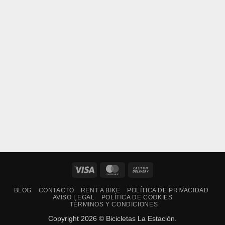
Visa
MasterCard
Cash
On
BLOG
CONTACTO
RENT A BIKE
POLÍTICA DE PRIVACIDAD
Delivery
AVISO LEGAL
POLÍTICA DE COOKIES
TÉRMINOS Y CONDICIONES
Copyright 2026 © Bicicletas La Estación.