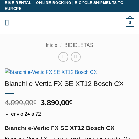
BIKE RENTAL – ONLINE BOOKING | BICYCLE SHIPMENTS TO
Saltar
EUROPE
al
contenido
0
Inicio
/
BICICLETAS
Bianchi e-Vertic FX SE XT12 Bosch CX
El
El
4.990,00
3.890,00
€
€
precio
precio
envío 24 a 72
original
actual
era:
es:
Bianchi e-Vertic FX SE XT12 Bosch CX
4.990,00€.
3.890,00€.
Bianchi e-Vertic FX, aluminio, eje trasero pasante de 12 ×