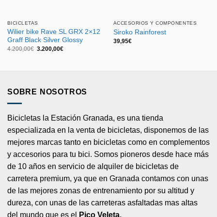
BICICLETAS
ACCESORIOS Y COMPONENTES
Wilier bike Rave SL GRX 2×12
Siroko Rainforest
Graff Black Silver Glossy
39,95
€
El
El
4.200,00
€
3.200,00
€
precio
precio
original
actual
era:
es:
4.200,00€.
3.200,00€.
SOBRE NOSOTROS
Bicicletas la Estación Granada, es una tienda
especializada en la venta de bicicletas, disponemos de las
mejores marcas tanto en bicicletas como en complementos
y accesorios para tu bici. Somos pioneros desde hace más
de 10 años en servicio de alquiler de bicicletas de
carretera premium, ya que en Granada contamos con unas
de las mejores zonas de entrenamiento por su altitud y
dureza, con unas de las carreteras asfaltadas mas altas
del mundo que es el
Pico Veleta.