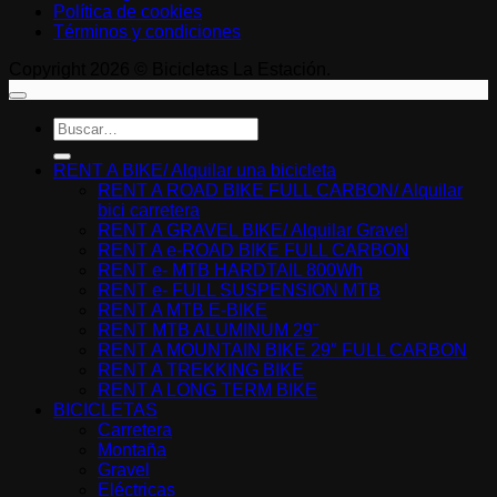
Política de cookies
Términos y condiciones
Copyright 2026 © Bicicletas La Estación.
Buscar
por:
RENT A BIKE/ Alquilar una bicicleta
RENT A ROAD BIKE FULL CARBON/ Alquilar
bici carretera
RENT A GRAVEL BIKE/ Alquilar Gravel
RENT A e-ROAD BIKE FULL CARBON
RENT e- MTB HARDTAIL 800Wh
RENT e- FULL SUSPENSION MTB
RENT A MTB E-BIKE
RENT MTB ALUMINUM 29¨
RENT A MOUNTAIN BIKE 29″ FULL CARBON
RENT A TREKKING BIKE
RENT A LONG TERM BIKE
BICICLETAS
Carretera
Montaña
Gravel
Eléctricas