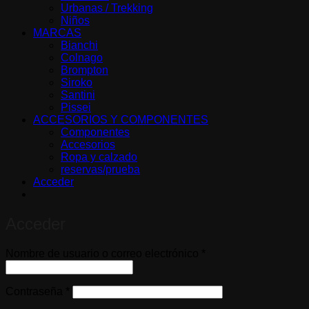
Urbanas / Trekking
Niños
MARCAS
Bianchi
Colnago
Brompton
Siroko
Santini
Pissei
ACCESORIOS Y COMPONENTES
Componentes
Accesorios
Ropa y calzado
reservas/prueba
Acceder
Acceder
Obligatorio
Nombre de usuario o correo electrónico
*
Obligatorio
Contraseña
*