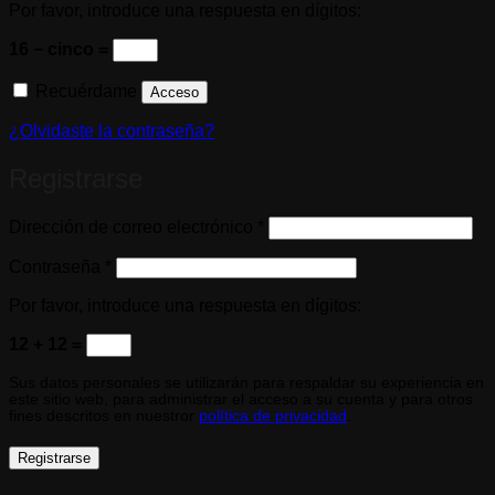
Por favor, introduce una respuesta en dígitos:
16 − cinco =
Recuérdame
Acceso
¿Olvidaste la contraseña?
Registrarse
Obligatorio
Dirección de correo electrónico
*
Obligatorio
Contraseña
*
Por favor, introduce una respuesta en dígitos:
12 + 12 =
Sus datos personales se utilizarán para respaldar su experiencia en
este sitio web, para administrar el acceso a su cuenta y para otros
fines descritos en nuestror
política de privacidad
.
Registrarse