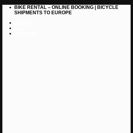
Saltar
BIKE RENTAL – ONLINE BOOKING | BICYCLE
al
SHIPMENTS TO EUROPE
contenido
Contacto
Blog
Newsletter