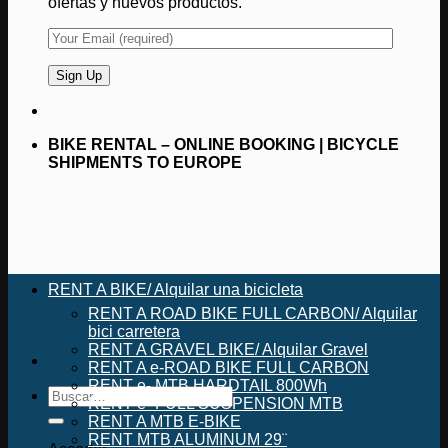
ofertas y nuevos productos.
BIKE RENTAL – ONLINE BOOKING | BICYCLE
SHIPMENTS TO EUROPE
RENT A BIKE/ Alquilar una bicicleta
RENT A ROAD BIKE FULL CARBON/ Alquilar
bici carretera
RENT A GRAVEL BIKE/ Alquilar Gravel
RENT A e-ROAD BIKE FULL CARBON
RENT e- MTB HARDTAIL 800Wh
Buscar
RENT e- FULL SUSPENSION MTB
por:
RENT A MTB E-BIKE
RENT MTB ALUMINUM 29¨