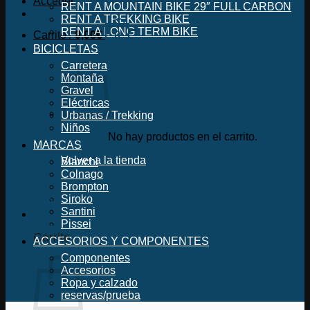
Acceder
RENT A MOUNTAIN BIKE 29″ FULL CARBON
RENT A TREKKING BIKE
RENT A LONG TERM BIKE
Carrito /
0,00
€
0
BICICLETAS
Carretera
Montaña
Gravel
Eléctricas
Urbanas / Trekking
Niños
No hay productos en el carrito.
MARCAS
Volver a la tienda
Bianchi
Colnago
Brompton
Siroko
Santini
0
Pissei
Carrito
ACCESORIOS Y COMPONENTES
Componentes
Accesorios
Ropa y calzado
reservas/prueba