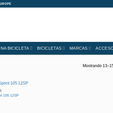
EUROPE
UNA BICICLETA
BICICLETAS
MARCAS
ACCESO
Mostrando 13–15
S
int 105 12SP