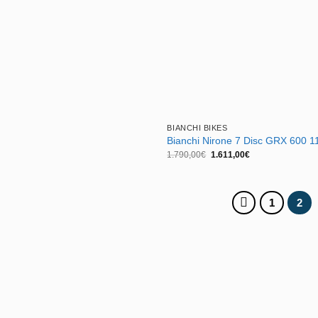
BIANCHI BIKES
Bianchi Nirone 7 Disc GRX 600 1
El
El
1.790,00
€
1.611,00
€
precio
precio
original
actual
era:
es:
1.790,00€.
1.611,00€.
1
2