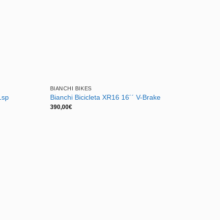
BIANCHI BIKES
1sp
Bianchi Bicicleta XR16 16´´ V-Brake
390,00
€