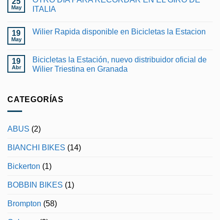
25
May
ITALIA
No
hay
Wilier Rapida disponible en Bicicletas la Estacion
19
comentarios
en
May
No
OTRO
hay
DÍA
comentarios
PARA
Bicicletas la Estación, nuevo distribuidor oficial de
19
en
RECORDAR
Wilier
Abr
Wilier Triestina en Granada
EN
Rapida
EL
No
disponible
GIRO
hay
en
DE
comentarios
Bicicletas
ITALIA
en
CATEGORÍAS
la
Bicicletas
Estacion
la
Estación,
nuevo
ABUS
(2)
distribuidor
oficial
de
BIANCHI BIKES
(14)
Wilier
Triestina
en
Bickerton
(1)
Granada
BOBBIN BIKES
(1)
Brompton
(58)