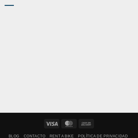
Visa
MasterCard
Cash
On
BLOG
CONTACTO
RENT A BIKE
POLÍTICA DE PRIVACIDAD
Delivery