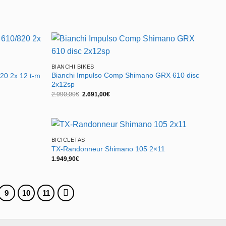
BIANCHI BIKES
Bianchi Impulso Comp Shimano GRX 610 disc
20 2x 12 t-m
2x12sp
El
El
2.990,00
€
2.691,00
€
precio
precio
original
actual
era:
es:
2.990,00€.
2.691,00€.
BICICLETAS
TX-Randonneur Shimano 105 2×11
1.949,90
€
9
10
11