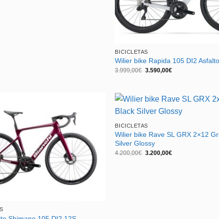
desde
3.285,00€
hasta
3.650,00€
BICICLETAS
Wilier bike Rapida 105 DI2 Asfalt
El
El
3.999,00
€
3.590,00
€
precio
precio
original
actual
era:
es:
3.999,00€.
3.590,00€.
BICICLETAS
Wilier bike Rave SL GRX 2×12 Gr
Silver Glossy
El
El
4.200,00
€
3.200,00
€
precio
precio
original
actual
era:
es:
4.200,00€.
3.200,00€.
S
nito Shimano 105 DI2 12S