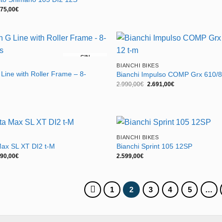
El
375,00
€
cio
precio
ginal
actual
:
es:
50,00€.
3.375,00€.
SIN
BIANCHI BIKES
EXISTENCIAS
Line with Roller Frame – 8-
Bianchi Impulso COMP Grx 610/8
El
El
2.990,00
€
2.691,00
€
precio
precio
original
actual
era:
es:
2.990,00€.
2.691,00€.
BIANCHI BIKES
Max SL XT DI2 t-M
Bianchi Sprint 105 12SP
El
690,00
€
2.599,00
€
cio
precio
ginal
actual
:
es:
00,00€.
2.690,00€.
1
2
3
4
5
…