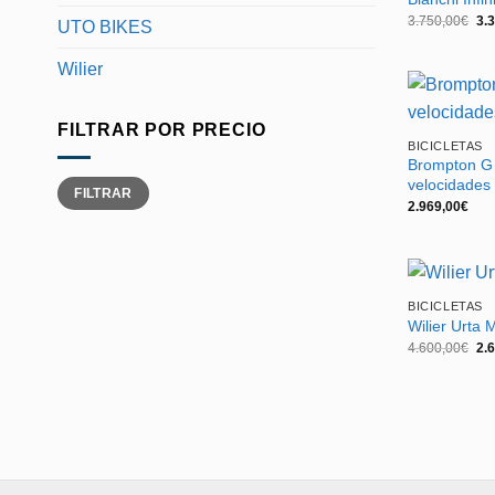
El
3.750,00
€
3.
UTO BIKES
pre
ori
era
Wilier
3.7
FILTRAR POR PRECIO
BICICLETAS
Brompton G 
Precio
Precio
velocidades
FILTRAR
mínimo
máximo
2.969,00
€
BICICLETAS
Wilier Urta 
El
4.600,00
€
2.
pre
ori
era
4.6