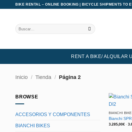
Saltar
BIKE RENTAL – ONLINE BOOKING | BICYCLE SHIPMENTS TO 
al
contenido
Buscar
por:
RENT A BIKE/ ALQUILAR 
Inicio
/
Tienda
/
Página 2
BROWSE
BIANCHI BIKE
ACCESORIOS Y COMPONENTES
Bianchi SP
3.285,00
€
-
3.
BIANCHI BIKES