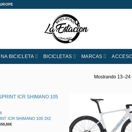
EUROPE
UNA BICICLETA
BICICLETAS
MARCAS
ACCESO
Mostrando 13–24 
S
RINT ICR SHIMANO 105 DI2
Rango
650,00
€
de
precios: