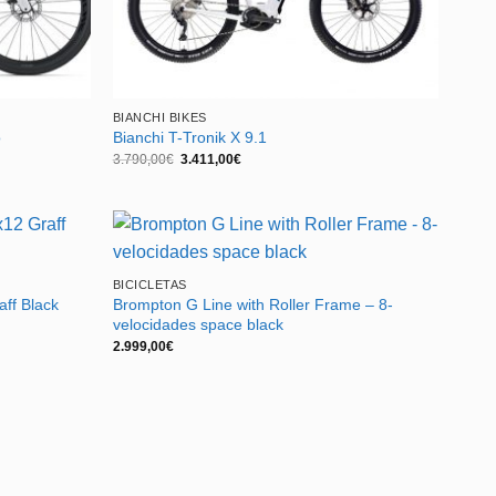
BIANCHI BIKES
o
Bianchi T-Tronik X 9.1
El
El
3.790,00
€
3.411,00
€
precio
precio
original
actual
era:
es:
3.790,00€.
3.411,00€.
BICICLETAS
aff Black
Brompton G Line with Roller Frame – 8-
velocidades space black
2.999,00
€