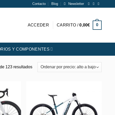
Contacto
Blog
Newsletter
0
ACCEDER
CARRITO /
0,00
€
RIOS Y COMPONENTES
Ordenado
de 123 resultados
por
precio:
alto
a
bajo