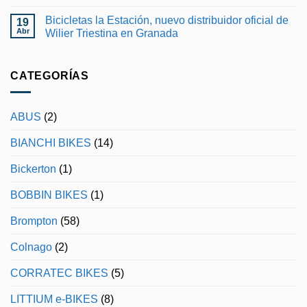
hay
DÍA
comentarios
PARA
Bicicletas la Estación, nuevo distribuidor oficial de
19
en
RECORDAR
Wilier
Abr
Wilier Triestina en Granada
EN
Rapida
EL
No
disponible
GIRO
hay
en
DE
comentarios
Bicicletas
ITALIA
en
CATEGORÍAS
la
Bicicletas
Estacion
la
Estación,
nuevo
ABUS
(2)
distribuidor
oficial
de
BIANCHI BIKES
(14)
Wilier
Triestina
en
Bickerton
(1)
Granada
BOBBIN BIKES
(1)
Brompton
(58)
Colnago
(2)
CORRATEC BIKES
(5)
LITTIUM e-BIKES
(8)