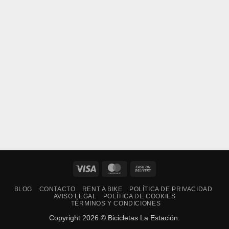
Visa
MasterCard
Cash
On
BLOG
CONTACTO
RENT A BIKE
POLÍTICA DE PRIVACIDAD
Delivery
AVISO LEGAL
POLÍTICA DE COOKIES
TÉRMINOS Y CONDICIONES
Copyright 2026 © Bicicletas La Estación.