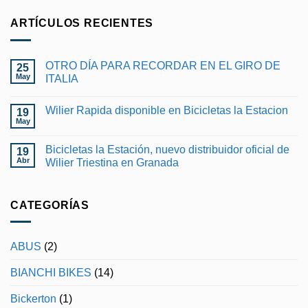
ARTÍCULOS RECIENTES
OTRO DÍA PARA RECORDAR EN EL GIRO DE
25
May
ITALIA
No
hay
Wilier Rapida disponible en Bicicletas la Estacion
19
comentarios
en
May
No
OTRO
hay
DÍA
comentarios
PARA
Bicicletas la Estación, nuevo distribuidor oficial de
19
en
RECORDAR
Wilier
Abr
Wilier Triestina en Granada
EN
Rapida
EL
No
disponible
GIRO
hay
en
DE
comentarios
Bicicletas
ITALIA
en
CATEGORÍAS
la
Bicicletas
Estacion
la
Estación,
nuevo
ABUS
(2)
distribuidor
oficial
de
BIANCHI BIKES
(14)
Wilier
Triestina
en
Bickerton
(1)
Granada