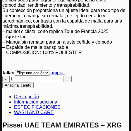
comodidad, rendimiento y transpirabilidad.
Su confección proporciona un ajuste ideal para todo tipo de
cuerpo y la manga sin rematar, de tejido cerrado y
aerodinámico, contrasta con la espalda de malla para una
máxima transpirabilidad.
– maillot ciclista corto replica Tour de Francia 2025
– Ajuste fácil
– Manga sin rematar para un ajuste ceñido y cómodo
– Espalda de malla transpirable
– COMPOSICIÓN: 100% POLIÉSTER
tallas
Limpiar
Pissei
UAE
Añadir al carrito
TEAM
EMIRATES
Descripción
-
Información adicional
XRG
ESPECIFICACIONES
TDF
WASH AND CARE
2025
REPLICA
Pissei UAE TEAM EMIRATES – XRG
SHORT
SLEEVE