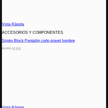
Vista Rápida
ACCESORIOS Y COMPONENTES
Siroko Block Pantalón corto gravel hombre
El
El
69,95
€
49,95
€
precio
precio
original
actual
era:
es:
69,95€.
49,95€.
Vista Rápida