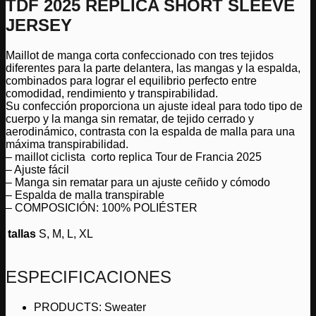
TDF 2025 REPLICA SHORT SLEEVE
JERSEY
JERSEY
cantidad
Maillot de manga corta confeccionado con tres tejidos
diferentes para la parte delantera, las mangas y la espalda,
combinados para lograr el equilibrio perfecto entre
comodidad, rendimiento y transpirabilidad.
Su confección proporciona un ajuste ideal para todo tipo de
cuerpo y la manga sin rematar, de tejido cerrado y
aerodinámico, contrasta con la espalda de malla para una
máxima transpirabilidad.
– maillot ciclista corto replica Tour de Francia 2025
– Ajuste fácil
– Manga sin rematar para un ajuste ceñido y cómodo
– Espalda de malla transpirable
– COMPOSICIÓN: 100% POLIÉSTER
tallas
S, M, L, XL
ESPECIFICACIONES
PRODUCTS: Sweater