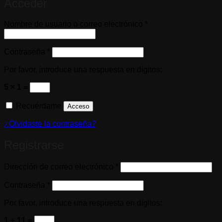
Acceder
Obligatorio
Nombre de usuario o correo electrónico
*
Obligatorio
Contraseña
*
Por favor, introduce una respuesta en dígitos:
5 × 1 =
Recuérdame
Acceso
¿Olvidaste la contraseña?
Registrarse
Obligatorio
Dirección de correo electrónico
*
Obligatorio
Contraseña
*
Por favor, introduce una respuesta en dígitos:
1 + 11 =