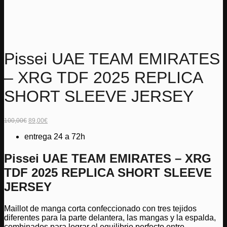
Pissei UAE TEAM EMIRATES
– XRG TDF 2025 REPLICA
SHORT SLEEVE JERSEY
El
El
100,00
€
89,00
€
precio
precio
original
actual
entrega 24 a 72h
era:
es:
100,00€.
89,00€.
Pissei UAE TEAM EMIRATES – XRG
TDF 2025 REPLICA SHORT SLEEVE
JERSEY
Maillot de manga corta confeccionado con tres tejidos
diferentes para la parte delantera, las mangas y la espalda,
combinados para lograr el equilibrio perfecto entre