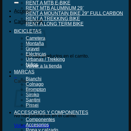
RENT A MTB E-BIKE
RENT MTB ALUMINUM 29¨
Acceder
RENT A MOUNTAIN BIKE 29″ FULL CARBON
RENT A TREKKING BIKE
Carrito /
0,00
€
0
RENT A LONG TERM BIKE
BICICLETAS
Carretera
Montaña
Gravel
Eléctricas
No hay productos en el carrito.
Urbanas / Trekking
Niños
Volver a la tienda
MARCAS
0
Bianchi
Carrito
Colnago
Brompton
Siroko
Santini
Pissei
ACCESORIOS Y COMPONENTES
No hay productos en el carrito.
Componentes
Accesorios
Volver a la tienda
Ropa y calzado