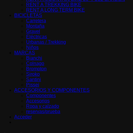
RENT A TREKKING BIKE
RENT A LONG TERM BIKE
BICICLETAS
Carretera
Montaña
Gravel
Eléctricas
Urbanas / Trekking
Niños
MARCAS
Bianchi
Colnago
Brompton
Siroko
Santini
Pissei
ACCESORIOS Y COMPONENTES
Componentes
Accesorios
Ropa y calzado
reservas/prueba
Acceder