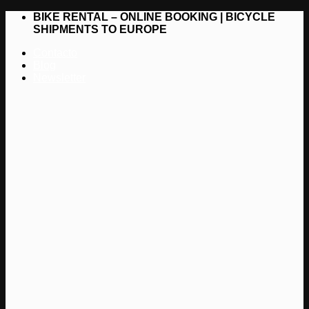
Saltar
BIKE RENTAL – ONLINE BOOKING | BICYCLE
al
SHIPMENTS TO EUROPE
contenido
Contacto
Blog
Newsletter