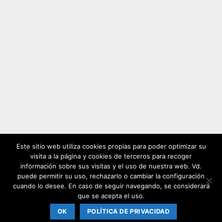
Este sitio web utiliza cookies propias para poder optimizar su
visita a la página y cookies de terceros para recoger
Visa
MasterCard
Cash
información sobre sus visitas y el uso de nuestra web. Vd.
puede permitir su uso, rechazarlo o cambiar la configuración
On
cuando lo desee. En caso de seguir navegando, se considerará
BLOG
CONTACTO
RENT A BIKE
POLÍTICA DE PRIVACIDAD
Delivery
AVISO LEGAL
POLÍTICA DE COOKIES
que se acepta el uso.
TÉRMINOS Y CONDICIONES
OK
POLÍTICA DE PRIVACIDAD
Copyright 2026 © Bicicletas La Estación.