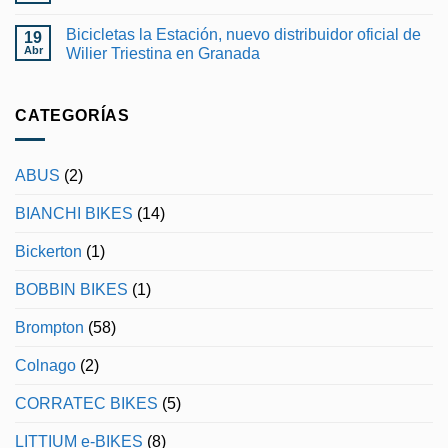
OTRO
hay
DÍA
comentarios
PARA
Bicicletas la Estación, nuevo distribuidor oficial de
19
en
RECORDAR
Wilier
Abr
Wilier Triestina en Granada
EN
Rapida
EL
No
disponible
GIRO
hay
en
DE
comentarios
Bicicletas
ITALIA
en
CATEGORÍAS
la
Bicicletas
Estacion
la
Estación,
nuevo
ABUS
(2)
distribuidor
oficial
de
BIANCHI BIKES
(14)
Wilier
Triestina
en
Bickerton
(1)
Granada
BOBBIN BIKES
(1)
Brompton
(58)
Colnago
(2)
CORRATEC BIKES
(5)
LITTIUM e-BIKES
(8)