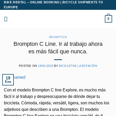
BIKE RENTAL – ONLINE BOOKING | BICYCLE SHIPMENTS TO
Saltar
EUROPE
al
contenido
0
BROMPTON
Brompton C Line. Ir al trabajo ahora
es más fácil que nunca.
POSTED ON
19/01/2023
BY
BICICLETAS LA ESTACIÓN
19
Ene
Con el modelo Brompton C line Explore, es mucho más
fácil ir al trabajo y despreocuparse de dónde dejar tu
bicicleta. Cómoda, rápida, versátil, ligera, son muchos los
adjetivos que describen a una Brompton. El modelo
Brompton C line Explore es una bicicleta versátil, de 6