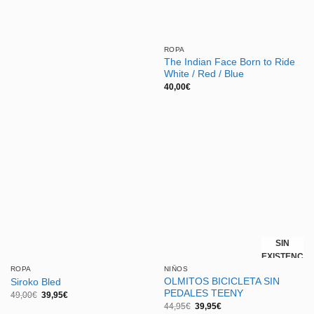
ROPA
The Indian Face Born to Ride
White / Red / Blue
40,00
€
SIN
EXISTENCIA
ROPA
NIÑOS
OLMITOS BICICLETA SIN
Siroko Bled
PEDALES TEENY
El
El
49,00
€
39,95
€
precio
precio
El
El
44,95
€
39,95
€
original
actual