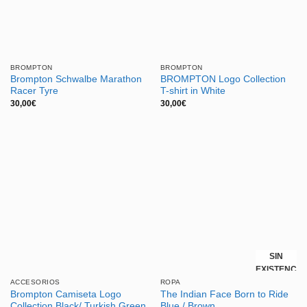
BROMPTON
BROMPTON
Brompton Schwalbe Marathon
BROMPTON Logo Collection
Racer Tyre
T-shirt in White
30,00
€
30,00
€
SIN
EXISTENCIA
ACCESORIOS
ROPA
Brompton Camiseta Logo
The Indian Face Born to Ride
Collection Black/ Turkish Green
Blue / Brown