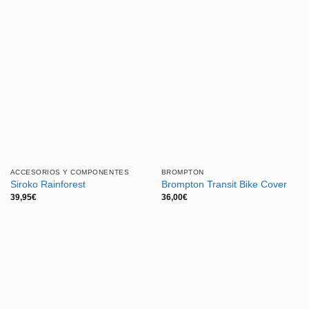
precio
precio
era:
es:
original
actual
49,00€.
39,95€.
era:
es:
44,95€.
39,95€.
ACCESORIOS Y COMPONENTES
BROMPTON
Siroko Rainforest
Brompton Transit Bike Cover
39,95
€
36,00
€