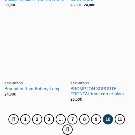
El
El
30,00
€
40,00
€
24,00
€
precio
precio
original
actual
era:
es:
40,00€.
24,00€.
BROMPTON
BROMPTON
BROMPTON SOPORTE
Brompton Rear Battery Lamp
FRONTAL front carrier block
24,00
€
23,50
€
1
2
3
…
7
8
9
10
11